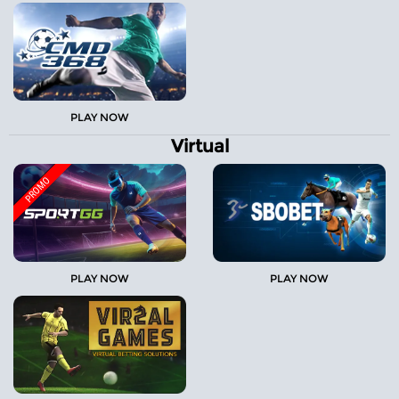
Referral
Promosi
Hubungi Kami
PLAY NOW
Live Chat
Virtual
Pengaduan Customer
PROMO
Pilih Bahasa:
PLAY NOW
PLAY NOW
MASUK
DAFTAR
&copy; CWDBET | Platform Permainan Online
Terbaik Top 1 Indonesia. Hak Cipta Dilindungi.