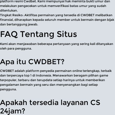
platform resmi Cwdbet. Kami mempunyai hak meminta bukti umur dan
melakukan pengecekan untuk memverifikasi batas umur yang sudah
ditentukan.
Tingkat Resiko: Aktifitas permainan yang tersedia di CWDBET melibatkan
finansial, diharapkan kepada seluruh member untuk bermain dengan bijak
dan bertanggung jawab.
FAQ Tentang Situs
Kami akan menjawaban beberapa pertanyaan yang sering kali ditanyakan
oleh para pengguna.
Apa itu CWDBET?
CWDBET adalah platform penyedia permainan online terlengkap, terbaik
dan terpercaya top 1 di Indonesia. Menawarkan beragam pilihan game
terpopuler, terbaru dan terupdate setiap harinya untuk memberikan
pengalaman bermain yang seru dan menyenangkan bagi setiap
pengguna.
Apakah tersedia layanan CS
24jam?