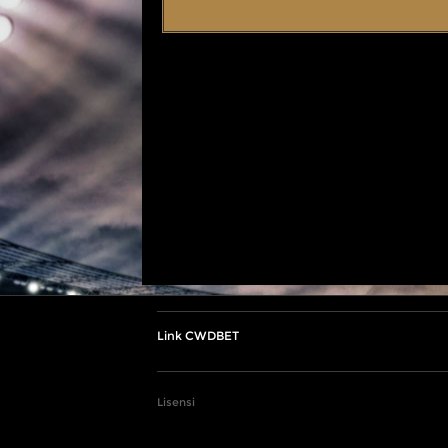
Link CWDBET
Lisensi