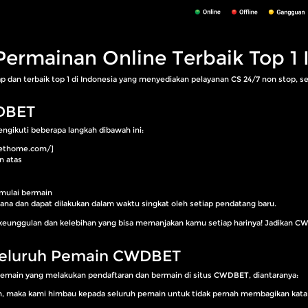
ermainan Online Terbaik Top 1 
dan terbaik top 1 di Indonesia yang menyediakan pelayanan CS 24/7 non stop, se
WDBET
ngikuti beberapa langkah dibawah ini:
dbethome.com/]
n atas
 mulai bermain
hana dan dapat dilakukan dalam waktu singkat oleh setiap pendatang baru.
keunggulan dan kelebihan yang bisa memanjakan kamu setiap harinya! Jadikan CW
 Seluruh Pemain CWDBET
h pemain yang melakukan pendaftaran dan bermain di situs CWDBET, diantaranya:
, maka kami himbau kepada seluruh pemain untuk tidak pernah membagikan kata