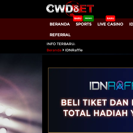
BARU
BARU
PROMO
BERANDA
SPORTS
LIVE CASINO
I
REFERRAL
INFO TERBARU:
Beranda
IDNRaffle